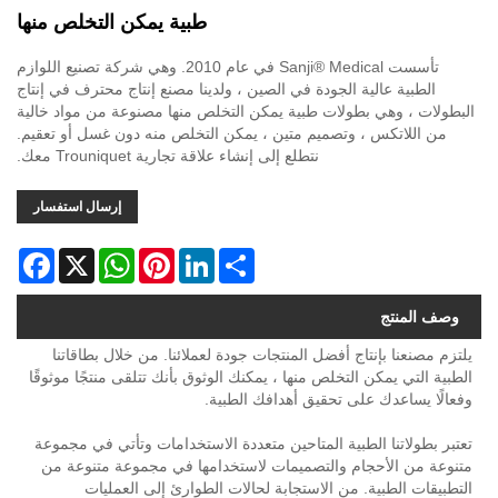
طبية يمكن التخلص منها
تأسست Sanji® Medical في عام 2010. وهي شركة تصنيع اللوازم
الطبية عالية الجودة في الصين ، ولدينا مصنع إنتاج محترف في إنتاج
البطولات ، وهي بطولات طبية يمكن التخلص منها مصنوعة من مواد خالية
من اللاتكس ، وتصميم متين ، يمكن التخلص منه دون غسل أو تعقيم.
نتطلع إلى إنشاء علاقة تجارية Trouniquet معك.
إرسال استفسار
acebook
WhatsApp
X
Pinterest
LinkedIn
Share
وصف المنتج
يلتزم مصنعنا بإنتاج أفضل المنتجات جودة لعملائنا. من خلال بطاقاتنا
الطبية التي يمكن التخلص منها ، يمكنك الوثوق بأنك تتلقى منتجًا موثوقًا
وفعالًا يساعدك على تحقيق أهدافك الطبية.
تعتبر بطولاتنا الطبية المتاحين متعددة الاستخدامات وتأتي في مجموعة
متنوعة من الأحجام والتصميمات لاستخدامها في مجموعة متنوعة من
التطبيقات الطبية. من الاستجابة لحالات الطوارئ إلى العمليات