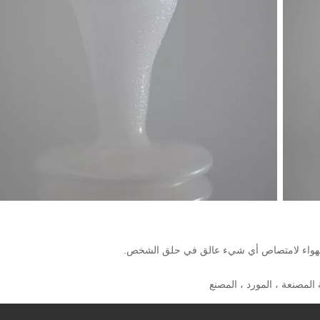
الهواء لامتصاص أي شيء عالق في حلق الشخص.
المصنعة ، المورد ، المصنع