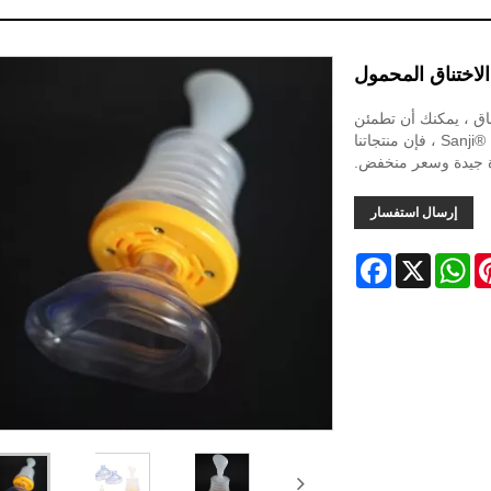
لاختناق المحمول
اق ، يمكنك أن تطمئن
إلى أنه يمكنك شراء جهاز محمول لمكافحة الاختناق من Sanji® Medical ، فإن منتجاتنا
 جيدة وسعر منخفض.
إرسال استفسار
Facebook
WhatsApp
X
Pinter