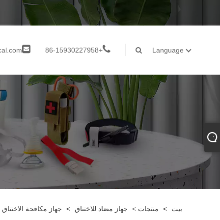
cal.com
+86-15930227958
Language
بيت
>
منتجات
>
جهاز مضاد للاختناق
>
جهاز مكافحة الاختناق 