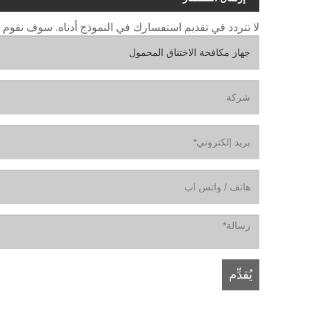
لا تتردد في تقديم استفسارك في النموذج أدناه. سوف نقوم بالرد ع