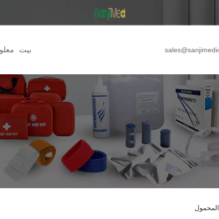
بيت
معلو
sales@sanjimedi
المحمول